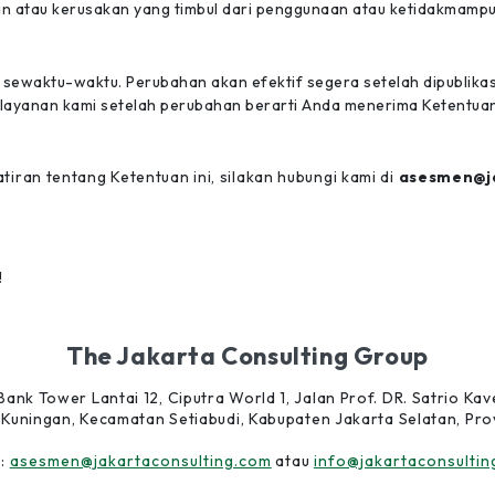
an atau kerusakan yang timbul dari penggunaan atau ketidakmamp
sewaktu-waktu. Perubahan akan efektif segera setelah dipublikas
ayanan kami setelah perubahan berarti Anda menerima Ketentuan 
iran tentang Ketentuan ini, silakan hubungi kami di
asesmen@ja
!
The Jakarta Consulting Group
ank Tower Lantai 12, Ciputra World 1, Jalan Prof. DR. Satrio Kave
 Kuningan, Kecamatan Setiabudi, Kabupaten Jakarta Selatan, Prov
 :
asesmen@jakartaconsulting.com
atau
info@jakartaconsultin