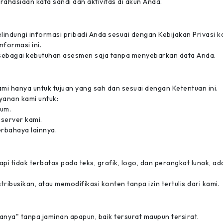
ahasiaan kata sandi dan aktivitas di akun Anda.
ndungi informasi pribadi Anda sesuai dengan Kebijakan Privasi 
formasi ini.
 sebagai kebutuhan asesmen saja tanpa menyebarkan data Anda.
i hanya untuk tujuan yang sah dan sesuai dengan Ketentuan ini.
yanan kami untuk:
um.
server kami.
rbahaya lainnya.
api tidak terbatas pada teks, grafik, logo, dan perangkat lunak, ad
ribusikan, atau memodifikasi konten tanpa izin tertulis dari kami.
nya" tanpa jaminan apapun, baik tersurat maupun tersirat.